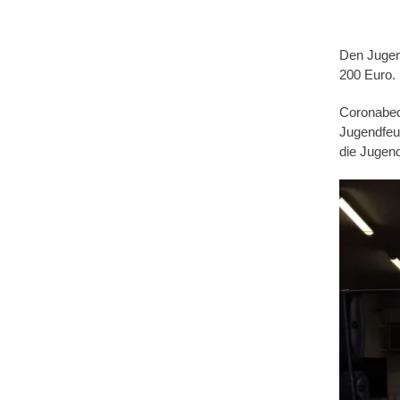
Den Jugen
200 Euro.
Coronabed
Jugendfeue
die Jugend