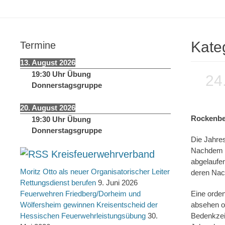
springen
Kate
Termine
13. August 2026
19:30
Uhr
Übung
24
Donnerstagsgruppe
20. August 2026
Rockenber
19:30
Uhr
Übung
Donnerstagsgruppe
Die Jahre
Nachdem i
Kreisfeuerwehrverband
abgelaufe
Moritz Otto als neuer Organisatorischer Leiter
deren Nac
Rettungsdienst berufen
9. Juni 2026
Feuerwehren Friedberg/Dorheim und
Eine orden
Wölfersheim gewinnen Kreisentscheid der
absehen ob
Hessischen Feuerwehrleistungsübung
30.
Bedenkzei