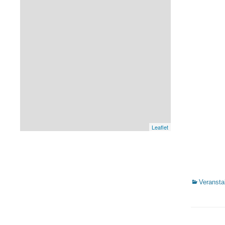
Leaflet
Kategorien
Veransta