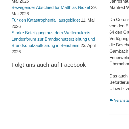
Mai 2026
Jahreshau
Bewegender Abschied für Matthias Nickel
29.
Manfred W
Mai 2026
Da Corona
Für den Katastrophenfall ausgebildet
11. Mai
von den Er
2026
64 den Gr
Starke Beteiligung aus dem Wetteraukreis:
Verfügung
Landesforum zur Brandschutzerziehung und
die Bescha
Brandschutzaufklärung in Bensheim
23. April
Gambach v
2026
Feuerwehr
Übernahmen
Folgt uns auch auf Facebook
Das auch S
Beförderu
Ulowetz z
Kategorien
Veransta