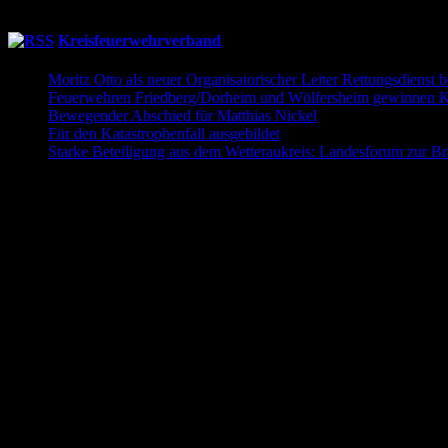
19:30
Uhr
Übung Donnerstagsgruppe
Kreisfeuerwehrverband
Moritz Otto als neuer Organisatorischer Leiter Rettungsdienst 
Feuerwehren Friedberg/Dorheim und Wölfersheim gewinnen Kr
Bewegender Abschied für Matthias Nickel
29. Mai 2026
Für den Katastrophenfall ausgebildet
11. Mai 2026
Starke Beteiligung aus dem Wetteraukreis: Landesforum zur B
Folgt uns auch auf Facebook