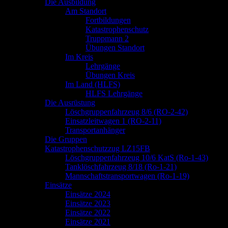
springen
Die Ausbildung
Am Standort
Fortbildungen
Katastrophenschutz
Truppmann 2
Übungen Standort
Im Kreis
Lehrgänge
Übungen Kreis
Im Land (HLFS)
HLFS Lehrgänge
Die Ausrüstung
Löschgruppenfahrzeug 8/6 (RO-2-42)
Einsatzleitwagen 1 (RO-2-11)
Transportanhänger
Die Gruppen
Katastrophenschutzzug LZ15FB
Löschgruppenfahrzeug 10/6 KatS (Ro-1-43)
Tanklöschfahrzeug 8/18 (Ro-1-21)
Mannschaftstransportwagen (Ro-1-19)
Einsätze
Einsätze 2024
Einsätze 2023
Einsätze 2022
Einsätze 2021