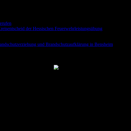
berufen
9. Juni 2026
eisentscheid der Hessischen Feuerwehrleistungsübung
30. Mai 2026
randschutzerziehung und Brandschutzaufklärung in Bensheim
23. Apri