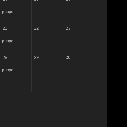
sgruppe
21
22
23
sgruppe
28
29
30
sgruppe