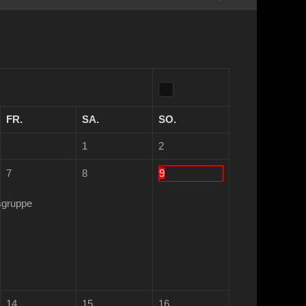
FR.
SA.
SO.
1
2
7
8
9
sgruppe
14
15
16