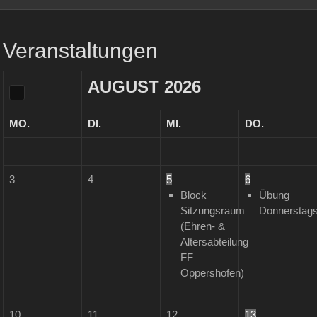
Veranstaltungen
AUGUST
2026
MO.
DI.
MI.
DO.
3
4
5
6
Block
Übung
Sitzungsraum
Donnerstag
(Ehren- &
Altersabteilung
FF
Oppershofen)
10
11
12
13