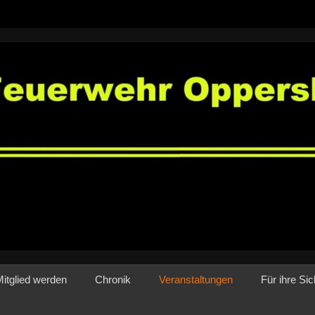
rwehr Oppershofen
itglied werden
Chronik
Veranstaltungen
Für ihre Sic