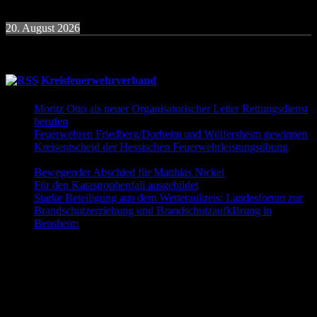
19:30
Uhr
Übung Donnerstagsgruppe
20. August 2026
19:30
Uhr
Übung Donnerstagsgruppe
Kreisfeuerwehrverband
Moritz Otto als neuer Organisatorischer Leiter Rettungsdienst
berufen
9. Juni 2026
Feuerwehren Friedberg/Dorheim und Wölfersheim gewinnen
Kreisentscheid der Hessischen Feuerwehrleistungsübung
30.
Mai 2026
Bewegender Abschied für Matthias Nickel
29. Mai 2026
Für den Katastrophenfall ausgebildet
11. Mai 2026
Starke Beteiligung aus dem Wetteraukreis: Landesforum zur
Brandschutzerziehung und Brandschutzaufklärung in
Bensheim
23. April 2026
Folgt uns auch auf Facebook