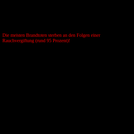
bei einem Brand verhalten sollen.
Rauchmelder
Die meisten Brandtoten sterben an den Folgen einer
Rauchvergiftung (rund 95 Prozent)!
Nachts ist das Risiko in den eigenen vier Wänden in Folge eines
Brandes zu verunglücken deutlich höher, da der Geruchssinn mit
schläft. Tagsüber werden die meisten Brandherde schnell entdeckt
und gelöscht, wohingegen nachts meist die Opfer im Schlaf
überrascht werden. Durch die verspätete Wahrnehmung der
Brandgase fehlt oft wichtige Zeit sich selbst und andere in Sicherheit
zu bringen. Im vorbeugenden Brandschutz haben sich Rauchmelder
bewährt. Der laute Alarm warnt selbst schlafende oder abgelenkte
Personen.
Feuerlöscher
Tipps und Tricks zum Umgang mit Feuerlöschern