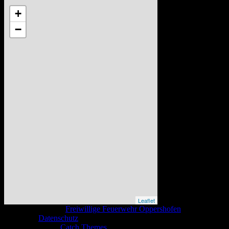
+
−
Leaflet
Copyright © 2026
Freiwillige Feuerwehr Oppershofen
. All Rights
Reserved.
Datenschutz
Catch Base nach
Catch Themes