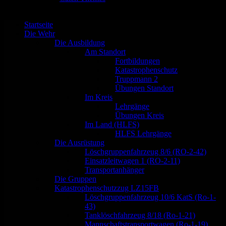
Nach
oben
scrollen
Startseite
Die Wehr
Die Ausbildung
Am Standort
Fortbildungen
Katastrophenschutz
Truppmann 2
Übungen Standort
Im Kreis
Lehrgänge
Übungen Kreis
Im Land (HLFS)
HLFS Lehrgänge
Die Ausrüstung
Löschgruppenfahrzeug 8/6 (RO-2-42)
Einsatzleitwagen 1 (RO-2-11)
Transportanhänger
Die Gruppen
Katastrophenschutzzug LZ15FB
Löschgruppenfahrzeug 10/6 KatS (Ro-1-
43)
Tanklöschfahrzeug 8/18 (Ro-1-21)
Mannschaftstransportwagen (Ro-1-19)