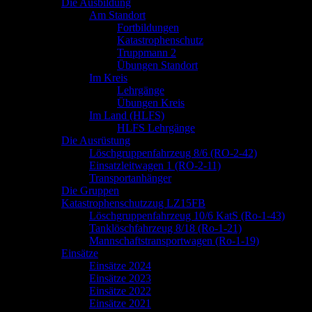
springen
Die Ausbildung
Am Standort
Fortbildungen
Katastrophenschutz
Truppmann 2
Übungen Standort
Im Kreis
Lehrgänge
Übungen Kreis
Im Land (HLFS)
HLFS Lehrgänge
Die Ausrüstung
Löschgruppenfahrzeug 8/6 (RO-2-42)
Einsatzleitwagen 1 (RO-2-11)
Transportanhänger
Die Gruppen
Katastrophenschutzzug LZ15FB
Löschgruppenfahrzeug 10/6 KatS (Ro-1-43)
Tanklöschfahrzeug 8/18 (Ro-1-21)
Mannschaftstransportwagen (Ro-1-19)
Einsätze
Einsätze 2024
Einsätze 2023
Einsätze 2022
Einsätze 2021