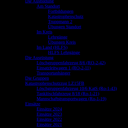
springen
Die Ausbildung
Am Standort
Fortbildungen
Katastrophenschutz
Truppmann 2
Übungen Standort
Im Kreis
Lehrgänge
Übungen Kreis
Im Land (HLFS)
HLFS Lehrgänge
Die Ausrüstung
Löschgruppenfahrzeug 8/6 (RO-2-42)
Einsatzleitwagen 1 (RO-2-11)
Transportanhänger
Die Gruppen
Katastrophenschutzzug LZ15FB
Löschgruppenfahrzeug 10/6 KatS (Ro-1-43)
Tanklöschfahrzeug 8/18 (Ro-1-21)
Mannschaftstransportwagen (Ro-1-19)
Einsätze
Einsätze 2024
Einsätze 2023
Einsätze 2022
Einsätze 2021