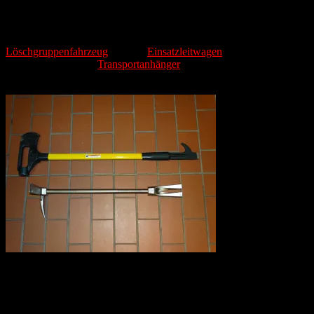
Die Ausrüstung
Den Kern der Ausrüstung der Feuerwehr Oppershofen bilden das
Löschgruppenfahrzeug
und der
Einsatzleitwagen
. Zusätzlich verfügt
die Wehr über einen
Transportanhänger
in dem Sich ein Nasssauger
und diverse Hilfeleistungsausrüstung befindet.
Zusätzlich wurde ein
TNT- und Halligen -Tool beschafft, welche zum öffnen von Türen
oder Autos verwendet werden kann.