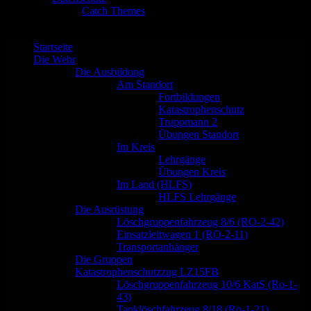
Catch Base nach
Catch Themes
Nach
oben
scrollen
Startseite
Die Wehr
Die Ausbildung
Am Standort
Fortbildungen
Katastrophenschutz
Truppmann 2
Übungen Standort
Im Kreis
Lehrgänge
Übungen Kreis
Im Land (HLFS)
HLFS Lehrgänge
Die Ausrüstung
Löschgruppenfahrzeug 8/6 (RO-2-42)
Einsatzleitwagen 1 (RO-2-11)
Transportanhänger
Die Gruppen
Katastrophenschutzzug LZ15FB
Löschgruppenfahrzeug 10/6 KatS (Ro-1-
43)
Tanklöschfahrzeug 8/18 (Ro-1-21)