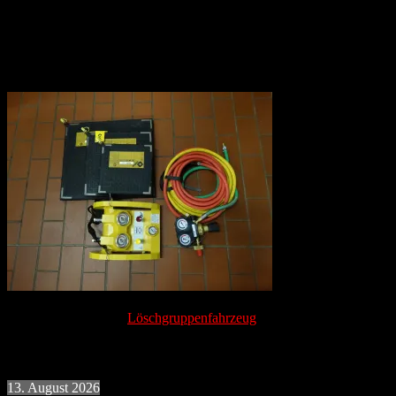
Um im falle von
Hilfeleistungseinsätzen besser gerüstet zu sein, wurden Hebekissen
nachträglich auf dem
Löschgruppenfahrzeug
verlastet.
Termine
13. August 2026