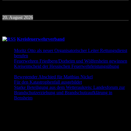
19:30
Uhr
Übung Donnerstagsgruppe
20. August 2026
19:30
Uhr
Übung Donnerstagsgruppe
Kreisfeuerwehrverband
Moritz Otto als neuer Organisatorischer Leiter Rettungsdienst
berufen
9. Juni 2026
Feuerwehren Friedberg/Dorheim und Wölfersheim gewinnen
Kreisentscheid der Hessischen Feuerwehrleistungsübung
30.
Mai 2026
Bewegender Abschied für Matthias Nickel
29. Mai 2026
Für den Katastrophenfall ausgebildet
11. Mai 2026
Starke Beteiligung aus dem Wetteraukreis: Landesforum zur
Brandschutzerziehung und Brandschutzaufklärung in
Bensheim
23. April 2026
Folgt uns auch auf Facebook