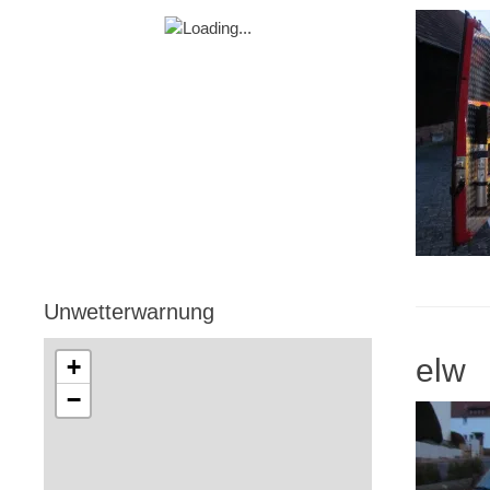
Unwetterwarnung
elw
+
−