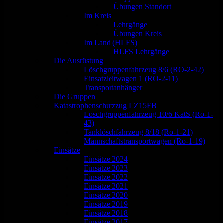
Übungen Standort
Im Kreis
Lehrgänge
Übungen Kreis
Im Land (HLFS)
HLFS Lehrgänge
Die Ausrüstung
Löschgruppenfahrzeug 8/6 (RO-2-42)
Einsatzleitwagen 1 (RO-2-11)
Transportanhänger
Die Gruppen
Katastrophenschutzzug LZ15FB
Löschgruppenfahrzeug 10/6 KatS (Ro-1-
43)
Tanklöschfahrzeug 8/18 (Ro-1-21)
Mannschaftstransportwagen (Ro-1-19)
Einsätze
Einsätze 2024
Einsätze 2023
Einsätze 2022
Einsätze 2021
Einsätze 2020
Einsätze 2019
Einsätze 2018
Einsätze 2017