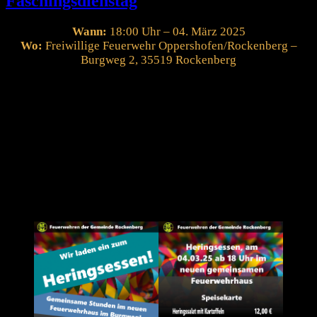
Faschingsdienstag
Wann:
18:00 Uhr – 04. März 2025
Wo:
Freiwillige Feuerwehr Oppershofen/Rockenberg –
Burgweg 2, 35519 Rockenberg
Du hast an dem Abend noch nichts vor ?
Du weißt noch nicht, was es zum Abendessen geben soll ?
🤤🐟Dann komm vorbei und genieß unsere leckeren Speisen
und Getränke 🐟🤤
Du bist auf dem Sprung ?
Dann nimm’s mit ! – Der Umwelt 🌍 zu Liebe auch in deine
eigene Box 😊