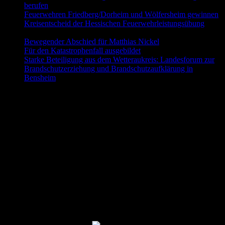
berufen
9. Juni 2026
Feuerwehren Friedberg/Dorheim und Wölfersheim gewinnen
Kreisentscheid der Hessischen Feuerwehrleistungsübung
30.
Mai 2026
Bewegender Abschied für Matthias Nickel
29. Mai 2026
Für den Katastrophenfall ausgebildet
11. Mai 2026
Starke Beteiligung aus dem Wetteraukreis: Landesforum zur
Brandschutzerziehung und Brandschutzaufklärung in
Bensheim
23. April 2026
Folgt uns auch auf Facebook