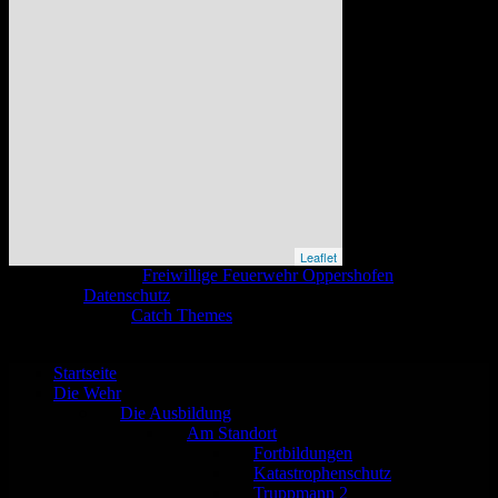
Leaflet
Copyright © 2026
Freiwillige Feuerwehr Oppershofen
. All Rights
Reserved.
Datenschutz
Catch Base nach
Catch Themes
Nach
oben
scrollen
Startseite
Die Wehr
Die Ausbildung
Am Standort
Fortbildungen
Katastrophenschutz
Truppmann 2