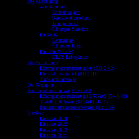
springen
Die Ausbildung
Am Standort
Fortbildungen
Katastrophenschutz
Truppmann 2
Übungen Standort
Im Kreis
Lehrgänge
Übungen Kreis
Im Land (HLFS)
HLFS Lehrgänge
Die Ausrüstung
Löschgruppenfahrzeug 8/6 (RO-2-42)
Einsatzleitwagen 1 (RO-2-11)
Transportanhänger
Die Gruppen
Katastrophenschutzzug LZ15FB
Löschgruppenfahrzeug 10/6 KatS (Ro-1-43)
Tanklöschfahrzeug 8/18 (Ro-1-21)
Mannschaftstransportwagen (Ro-1-19)
Einsätze
Einsätze 2024
Einsätze 2023
Einsätze 2022
Einsätze 2021