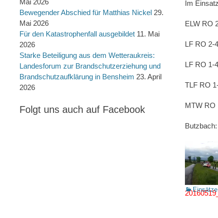
Mai 2026
Im Einsat
Bewegender Abschied für Matthias Nickel
29.
Mai 2026
ELW RO 2
Für den Katastrophenfall ausgebildet
11. Mai
LF RO 2-
2026
Starke Beteiligung aus dem Wetteraukreis:
LF RO 1-
Landesforum zur Brandschutzerziehung und
Brandschutzaufklärung in Bensheim
23. April
TLF RO 1
2026
MTW RO 
Folgt uns auch auf Facebook
Butzbach:
Kategorien
Einsätze
20160519