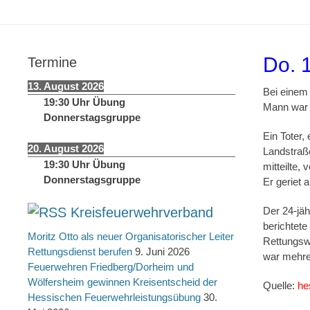
springen
Do. 
Termine
13. August 2026
Bei einem
19:30
Uhr
Übung
Mann war 
Donnerstagsgruppe
Ein Toter,
20. August 2026
Landstraße
19:30
Uhr
Übung
mitteilte,
Donnerstagsgruppe
Er geriet 
Kreisfeuerwehrverband
Der 24-jäh
berichtete
Moritz Otto als neuer Organisatorischer Leiter
Rettungswa
Rettungsdienst berufen
9. Juni 2026
war mehrer
Feuerwehren Friedberg/Dorheim und
Wölfersheim gewinnen Kreisentscheid der
Quelle:
he
Hessischen Feuerwehrleistungsübung
30.