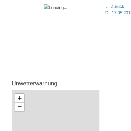
Beitra
← Zurück
Vorheriger
Di. 17.05.201
Beitrag:
Unwetterwarnung
+
−