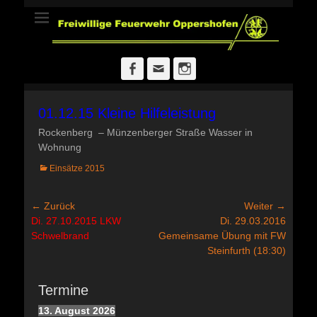
Freiwillige
Feuerwehr
Oppershofen
Facebook
E-
Instagram
Mail
01.12.15 Kleine Hilfeleistung
Rockenberg – Münzenberger Straße Wasser in
Wohnung
Kategorien
Einsätze 2015
Beitragsnavigation
← Zurück
Weiter →
Vorheriger
Nächster
Di. 27.10.2015 LKW
Di. 29.03.2016
Beitrag:
Beitrag:
Schwelbrand
Gemeinsame Übung mit FW
Steinfurth (18:30)
Termine
13. August 2026