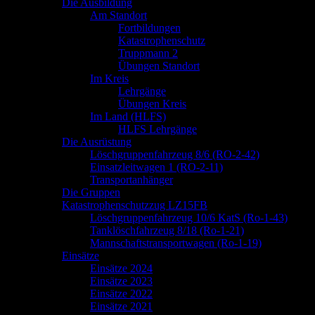
springen
Die Ausbildung
Am Standort
Fortbildungen
Katastrophenschutz
Truppmann 2
Übungen Standort
Im Kreis
Lehrgänge
Übungen Kreis
Im Land (HLFS)
HLFS Lehrgänge
Die Ausrüstung
Löschgruppenfahrzeug 8/6 (RO-2-42)
Einsatzleitwagen 1 (RO-2-11)
Transportanhänger
Die Gruppen
Katastrophenschutzzug LZ15FB
Löschgruppenfahrzeug 10/6 KatS (Ro-1-43)
Tanklöschfahrzeug 8/18 (Ro-1-21)
Mannschaftstransportwagen (Ro-1-19)
Einsätze
Einsätze 2024
Einsätze 2023
Einsätze 2022
Einsätze 2021