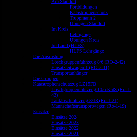
Am Standort
Fortbildungen
Katastrophenschutz
Truppmann 2
Übungen Standort
Im Kreis
Lehrgänge
Übungen Kreis
Im Land (HLFS)
HLFS Lehrgänge
Die Ausrüstung
Löschgruppenfahrzeug 8/6 (RO-2-42)
Einsatzleitwagen 1 (RO-2-11)
Transportanhänger
Die Gruppen
Katastrophenschutzzug LZ15FB
Löschgruppenfahrzeug 10/6 KatS (Ro-1-
43)
Tanklöschfahrzeug 8/18 (Ro-1-21)
Mannschaftstransportwagen (Ro-1-19)
Einsätze
Einsätze 2024
Einsätze 2023
Einsätze 2022
Einsätze 2021