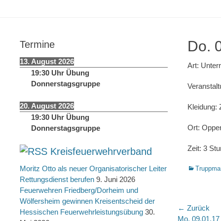
springen
Do. 
Termine
13. August 2026
Art: Unterr
19:30
Uhr
Übung
Donnerstagsgruppe
Veranstal
20. August 2026
Kleidung: Z
19:30
Uhr
Übung
Ort: Oppe
Donnerstagsgruppe
Zeit: 3 St
Kreisfeuerwehrverband
Moritz Otto als neuer Organisatorischer Leiter
Kategorien
Truppma
Rettungsdienst berufen
9. Juni 2026
Feuerwehren Friedberg/Dorheim und
Wölfersheim gewinnen Kreisentscheid der
Beitra
← Zurück
Hessischen Feuerwehrleistungsübung
30.
Vorheriger
Mo. 09.01.1