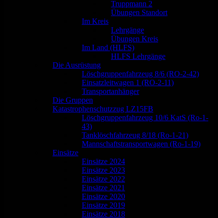
Truppmann 2
Übungen Standort
Im Kreis
Lehrgänge
Übungen Kreis
Im Land (HLFS)
HLFS Lehrgänge
Die Ausrüstung
Löschgruppenfahrzeug 8/6 (RO-2-42)
Einsatzleitwagen 1 (RO-2-11)
Transportanhänger
Die Gruppen
Katastrophenschutzzug LZ15FB
Löschgruppenfahrzeug 10/6 KatS (Ro-1-
43)
Tanklöschfahrzeug 8/18 (Ro-1-21)
Mannschaftstransportwagen (Ro-1-19)
Einsätze
Einsätze 2024
Einsätze 2023
Einsätze 2022
Einsätze 2021
Einsätze 2020
Einsätze 2019
Einsätze 2018