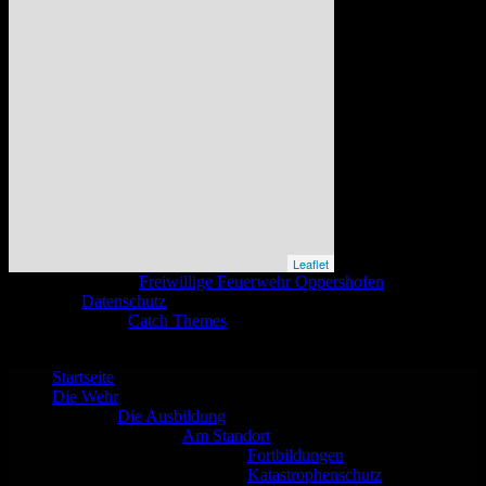
Leaflet
Copyright © 2026
Freiwillige Feuerwehr Oppershofen
. All Rights
Reserved.
Datenschutz
Catch Base nach
Catch Themes
Nach
oben
scrollen
Startseite
Die Wehr
Die Ausbildung
Am Standort
Fortbildungen
Katastrophenschutz