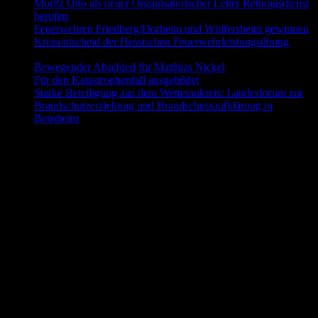
Moritz Otto als neuer Organisatorischer Leiter Rettungsdienst
berufen
9. Juni 2026
Feuerwehren Friedberg/Dorheim und Wölfersheim gewinnen
Kreisentscheid der Hessischen Feuerwehrleistungsübung
30.
Mai 2026
Bewegender Abschied für Matthias Nickel
29. Mai 2026
Für den Katastrophenfall ausgebildet
11. Mai 2026
Starke Beteiligung aus dem Wetteraukreis: Landesforum zur
Brandschutzerziehung und Brandschutzaufklärung in
Bensheim
23. April 2026
Folgt uns auch auf Facebook