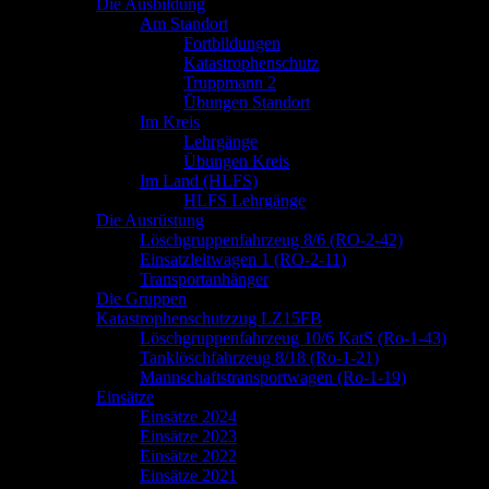
springen
Die Ausbildung
Am Standort
Fortbildungen
Katastrophenschutz
Truppmann 2
Übungen Standort
Im Kreis
Lehrgänge
Übungen Kreis
Im Land (HLFS)
HLFS Lehrgänge
Die Ausrüstung
Löschgruppenfahrzeug 8/6 (RO-2-42)
Einsatzleitwagen 1 (RO-2-11)
Transportanhänger
Die Gruppen
Katastrophenschutzzug LZ15FB
Löschgruppenfahrzeug 10/6 KatS (Ro-1-43)
Tanklöschfahrzeug 8/18 (Ro-1-21)
Mannschaftstransportwagen (Ro-1-19)
Einsätze
Einsätze 2024
Einsätze 2023
Einsätze 2022
Einsätze 2021