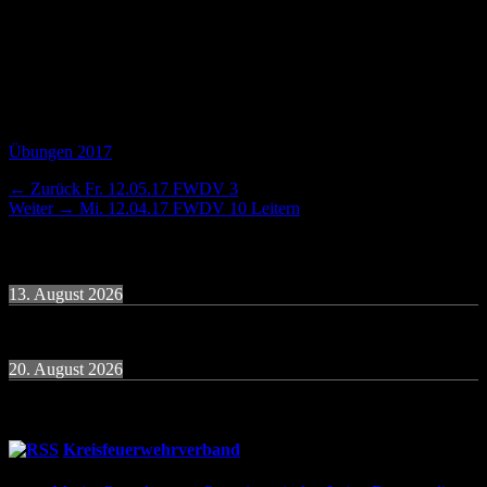
Veranstaltung: Abend (19:30)
Kleidung: Zivil
Ort: Gambach
Zeit: 3 Stunden
Kategorien
Übungen 2017
Beitragsnavigation
Vorheriger
← Zurück
Fr. 12.05.17 FWDV 3
Nächster
Beitrag:
Weiter →
Mi. 12.04.17 FWDV 10 Leitern
Beitrag:
Termine
13. August 2026
19:30
Uhr
Übung Donnerstagsgruppe
20. August 2026
19:30
Uhr
Übung Donnerstagsgruppe
Kreisfeuerwehrverband