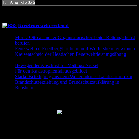
13. August 2026
19:30
Uhr
Übung Donnerstagsgruppe
Kreisfeuerwehrverband
Moritz Otto als neuer Organisatorischer Leiter Rettungsdienst
berufen
9. Juni 2026
Feuerwehren Friedberg/Dorheim und Wölfersheim gewinnen
Kreisentscheid der Hessischen Feuerwehrleistungsübung
30.
Mai 2026
Bewegender Abschied für Matthias Nickel
29. Mai 2026
Für den Katastrophenfall ausgebildet
11. Mai 2026
Starke Beteiligung aus dem Wetteraukreis: Landesforum zur
Brandschutzerziehung und Brandschutzaufklärung in
Bensheim
23. April 2026
Folgt uns auch auf Facebook