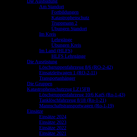
springen
Die Ausbildung
Am Standort
Fortbildungen
Katastrophenschutz
Truppmann 2
Übungen Standort
Im Kreis
Lehrgänge
Übungen Kreis
Im Land (HLFS)
HLFS Lehrgänge
Die Ausrüstung
Löschgruppenfahrzeug 8/6 (RO-2-42)
Einsatzleitwagen 1 (RO-2-11)
Transportanhänger
Die Gruppen
Katastrophenschutzzug LZ15FB
Löschgruppenfahrzeug 10/6 KatS (Ro-1-43)
Tanklöschfahrzeug 8/18 (Ro-1-21)
Mannschaftstransportwagen (Ro-1-19)
Einsätze
Einsätze 2024
Einsätze 2023
Einsätze 2022
Einsätze 2021