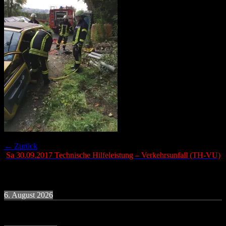
Beitragsnavigation
Vorheriger
← Zurück
Beitrag:
Sa 30.09.2017 Technische Hilfeleistung – Verkehrsunfall (TH-VU)
Termine
6. August 2026
19:30
Uhr
Übung Donnerstagsgruppe