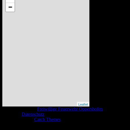
−
Leaflet
Copyright © 2026
Freiwillige Feuerwehr Oppershofen
. All Rights
Reserved.
Datenschutz
Catch Base nach
Catch Themes
Nach
oben