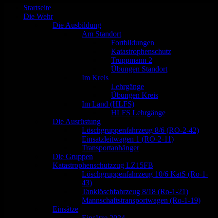
scrollen
Startseite
Die Wehr
Die Ausbildung
Am Standort
Fortbildungen
Katastrophenschutz
Truppmann 2
Übungen Standort
Im Kreis
Lehrgänge
Übungen Kreis
Im Land (HLFS)
HLFS Lehrgänge
Die Ausrüstung
Löschgruppenfahrzeug 8/6 (RO-2-42)
Einsatzleitwagen 1 (RO-2-11)
Transportanhänger
Die Gruppen
Katastrophenschutzzug LZ15FB
Löschgruppenfahrzeug 10/6 KatS (Ro-1-
43)
Tanklöschfahrzeug 8/18 (Ro-1-21)
Mannschaftstransportwagen (Ro-1-19)
Einsätze
Einsätze 2024