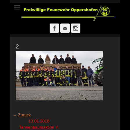
Freiwillige
Feuerwehr
Oppershofen
Facebook
E-
Instagram
Mail
2
Beitragsnavigation
← Zurück
Vorheriger
13.01.2018
Beitrag:
Tannenbaumaktion in