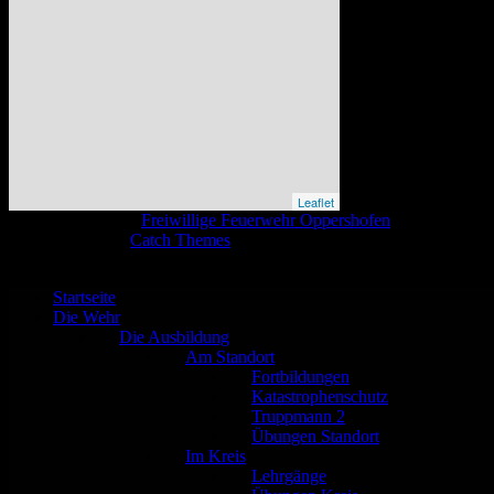
Leaflet
Copyright © 2026
Freiwillige Feuerwehr Oppershofen
. All Rights R
Catch Base nach
Catch Themes
Nach
oben
scrollen
Startseite
Die Wehr
Die Ausbildung
Am Standort
Fortbildungen
Katastrophenschutz
Truppmann 2
Übungen Standort
Im Kreis
Lehrgänge