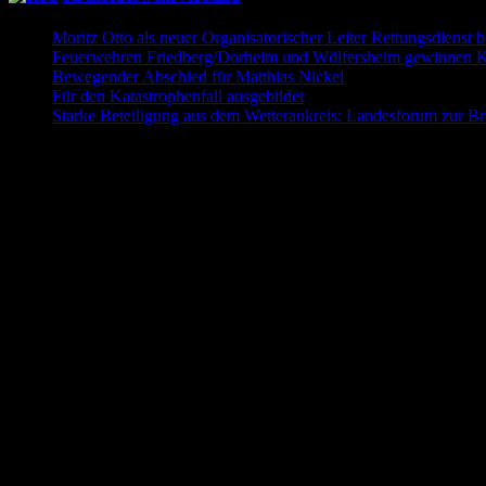
Moritz Otto als neuer Organisatorischer Leiter Rettungsdienst 
Feuerwehren Friedberg/Dorheim und Wölfersheim gewinnen Kr
Bewegender Abschied für Matthias Nickel
29. Mai 2026
Für den Katastrophenfall ausgebildet
11. Mai 2026
Starke Beteiligung aus dem Wetteraukreis: Landesforum zur B
Folgt uns auch auf Facebook