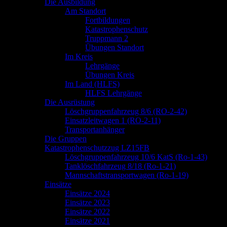
springen
Die Ausbildung
Am Standort
Fortbildungen
Katastrophenschutz
Truppmann 2
Übungen Standort
Im Kreis
Lehrgänge
Übungen Kreis
Im Land (HLFS)
HLFS Lehrgänge
Die Ausrüstung
Löschgruppenfahrzeug 8/6 (RO-2-42)
Einsatzleitwagen 1 (RO-2-11)
Transportanhänger
Die Gruppen
Katastrophenschutzzug LZ15FB
Löschgruppenfahrzeug 10/6 KatS (Ro-1-43)
Tanklöschfahrzeug 8/18 (Ro-1-21)
Mannschaftstransportwagen (Ro-1-19)
Einsätze
Einsätze 2024
Einsätze 2023
Einsätze 2022
Einsätze 2021