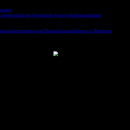
berufen
9. Juni 2026
eisentscheid der Hessischen Feuerwehrleistungsübung
30. Mai 2026
randschutzerziehung und Brandschutzaufklärung in Bensheim
23. Apri