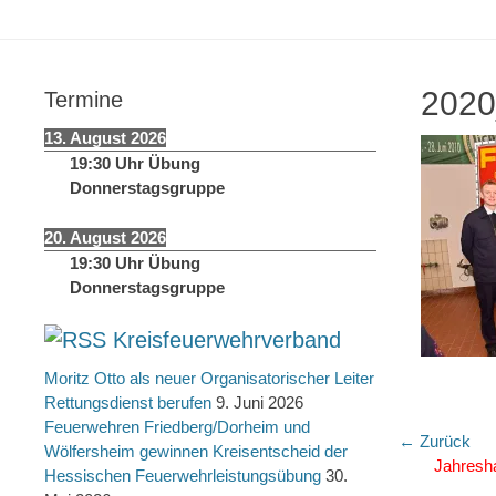
springen
2020
Termine
13. August 2026
19:30
Uhr
Übung
Donnerstagsgruppe
20. August 2026
19:30
Uhr
Übung
Donnerstagsgruppe
Kreisfeuerwehrverband
Moritz Otto als neuer Organisatorischer Leiter
Rettungsdienst berufen
9. Juni 2026
Feuerwehren Friedberg/Dorheim und
Beitra
← Zurück
Wölfersheim gewinnen Kreisentscheid der
Vorheriger
Jahresh
Hessischen Feuerwehrleistungsübung
30.
Beitrag: