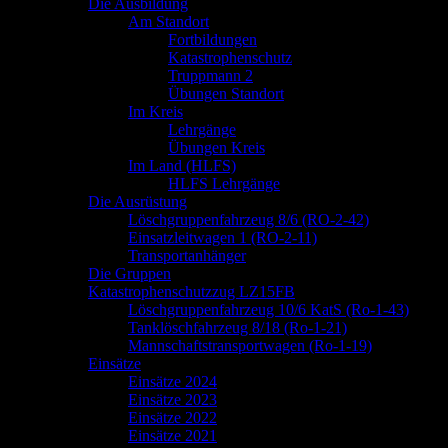
springen
Die Ausbildung
Am Standort
Fortbildungen
Katastrophenschutz
Truppmann 2
Übungen Standort
Im Kreis
Lehrgänge
Übungen Kreis
Im Land (HLFS)
HLFS Lehrgänge
Die Ausrüstung
Löschgruppenfahrzeug 8/6 (RO-2-42)
Einsatzleitwagen 1 (RO-2-11)
Transportanhänger
Die Gruppen
Katastrophenschutzzug LZ15FB
Löschgruppenfahrzeug 10/6 KatS (Ro-1-43)
Tanklöschfahrzeug 8/18 (Ro-1-21)
Mannschaftstransportwagen (Ro-1-19)
Einsätze
Einsätze 2024
Einsätze 2023
Einsätze 2022
Einsätze 2021