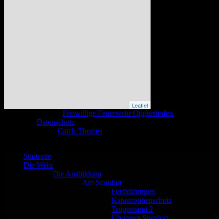
Leaflet
Copyright © 2026
Freiwillige Feuerwehr Oppershofen
. All Rights
Reserved.
Datenschutz
Catch Base nach
Catch Themes
Nach
oben
scrollen
Startseite
Die Wehr
Die Ausbildung
Am Standort
Fortbildungen
Katastrophenschutz
Truppmann 2
Übungen Standort