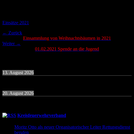
Glück heraus, dass diese durch Küchendämpfe ausgelöst wurde.
Die Anlage wurde zurückgesetzt und die Einsatzstelle wurde dem
Betreiber übergeben.
Kategorien
Einsätze 2021
Beitragsnavigation
Vorheriger
← Zurück
Beitrag:
Einsammlung von Weihnachtsbäumen in 2021
Nächster
Weiter →
Beitrag:
01.02.2021 Spende an die Jugend
Termine
13. August 2026
19:30
Uhr
Übung Donnerstagsgruppe
20. August 2026
19:30
Uhr
Übung Donnerstagsgruppe
Kreisfeuerwehrverband
Moritz Otto als neuer Organisatorischer Leiter Rettungsdienst
berufen
9. Juni 2026