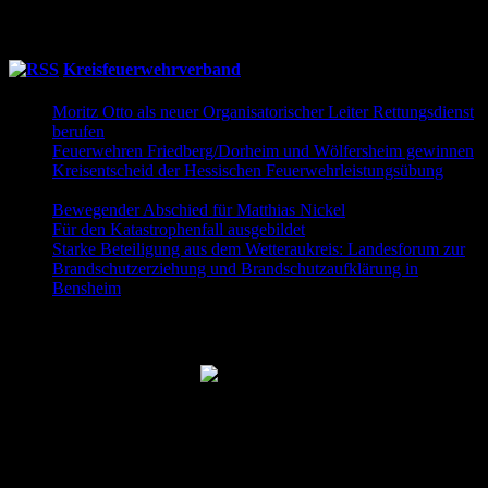
19:30
Uhr
Übung Donnerstagsgruppe
Kreisfeuerwehrverband
Moritz Otto als neuer Organisatorischer Leiter Rettungsdienst
berufen
9. Juni 2026
Feuerwehren Friedberg/Dorheim und Wölfersheim gewinnen
Kreisentscheid der Hessischen Feuerwehrleistungsübung
30.
Mai 2026
Bewegender Abschied für Matthias Nickel
29. Mai 2026
Für den Katastrophenfall ausgebildet
11. Mai 2026
Starke Beteiligung aus dem Wetteraukreis: Landesforum zur
Brandschutzerziehung und Brandschutzaufklärung in
Bensheim
23. April 2026
Folgt uns auch auf Facebook