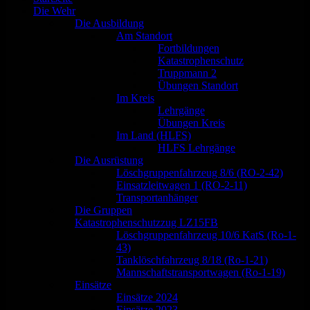
Die Wehr
Die Ausbildung
Am Standort
Fortbildungen
Katastrophenschutz
Truppmann 2
Übungen Standort
Im Kreis
Lehrgänge
Übungen Kreis
Im Land (HLFS)
HLFS Lehrgänge
Die Ausrüstung
Löschgruppenfahrzeug 8/6 (RO-2-42)
Einsatzleitwagen 1 (RO-2-11)
Transportanhänger
Die Gruppen
Katastrophenschutzzug LZ15FB
Löschgruppenfahrzeug 10/6 KatS (Ro-1-
43)
Tanklöschfahrzeug 8/18 (Ro-1-21)
Mannschaftstransportwagen (Ro-1-19)
Einsätze
Einsätze 2024
Einsätze 2023