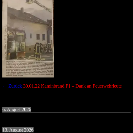
Beitragsnavigation
Vorheriger
← Zurück
30.01.22 Kaminbrand F1 – Dank an Feuerwehrleute
Beitrag:
Termine
6. August 2026
19:30
Uhr
Übung Donnerstagsgruppe
13. August 2026