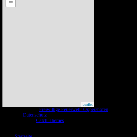
−
Leaflet
Copyright © 2026
Freiwillige Feuerwehr Oppershofen
. All Rights
Reserved.
Datenschutz
Catch Base nach
Catch Themes
Nach
oben
scrollen
Startseite