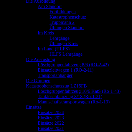
springen
Die Ausbildung
Am Standort
Fortbildungen
Katastrophenschutz
Truppmann 2
Übungen Standort
Im Kreis
Lehrgänge
Übungen Kreis
Im Land (HLFS)
HLFS Lehrgänge
Die Ausrüstung
Löschgruppenfahrzeug 8/6 (RO-2-42)
Einsatzleitwagen 1 (RO-2-11)
Transportanhänger
Die Gruppen
Katastrophenschutzzug LZ15FB
Löschgruppenfahrzeug 10/6 KatS (Ro-1-43)
Tanklöschfahrzeug 8/18 (Ro-1-21)
Mannschaftstransportwagen (Ro-1-19)
Einsätze
Einsätze 2024
Einsätze 2023
Einsätze 2022
Einsätze 2021