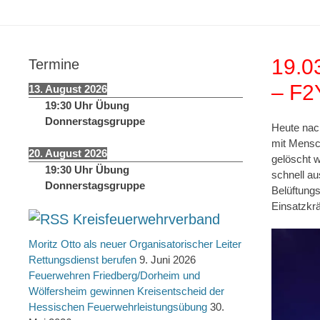
springen
19.0
Termine
– F2
13. August 2026
19:30
Uhr
Übung
Donnerstagsgruppe
Heute nac
mit Mensch
20. August 2026
gelöscht w
19:30
Uhr
Übung
schnell a
Donnerstagsgruppe
Belüftung
Einsatzkrä
Kreisfeuerwehrverband
Moritz Otto als neuer Organisatorischer Leiter
Rettungsdienst berufen
9. Juni 2026
Feuerwehren Friedberg/Dorheim und
Wölfersheim gewinnen Kreisentscheid der
Hessischen Feuerwehrleistungsübung
30.