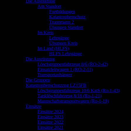
springen
Die Ausbildung
Am Standort
Fortbildungen
Katastrophenschutz
Truppmann 2
Übungen Standort
Im Kreis
Lehrgänge
Übungen Kreis
Im Land (HLFS)
HLFS Lehrgänge
Die Ausrüstung
Löschgruppenfahrzeug 8/6 (RO-2-42)
Einsatzleitwagen 1 (RO-2-11)
Transportanhänger
Die Gruppen
Katastrophenschutzzug LZ15FB
Löschgruppenfahrzeug 10/6 KatS (Ro-1-43)
Tanklöschfahrzeug 8/18 (Ro-1-21)
Mannschaftstransportwagen (Ro-1-19)
Einsätze
Einsätze 2024
Einsätze 2023
Einsätze 2022
Einsätze 2021