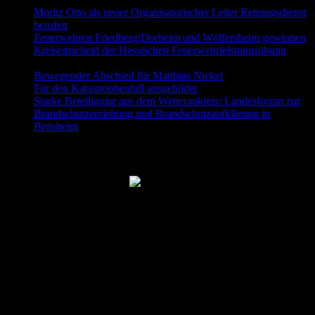
Moritz Otto als neuer Organisatorischer Leiter Rettungsdienst
berufen
9. Juni 2026
Feuerwehren Friedberg/Dorheim und Wölfersheim gewinnen
Kreisentscheid der Hessischen Feuerwehrleistungsübung
30.
Mai 2026
Bewegender Abschied für Matthias Nickel
29. Mai 2026
Für den Katastrophenfall ausgebildet
11. Mai 2026
Starke Beteiligung aus dem Wetteraukreis: Landesforum zur
Brandschutzerziehung und Brandschutzaufklärung in
Bensheim
23. April 2026
Folgt uns auch auf Facebook