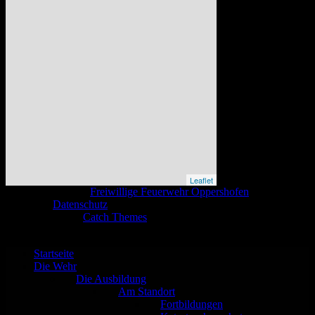
Leaflet
Copyright © 2026
Freiwillige Feuerwehr Oppershofen
. All Rights
Reserved.
Datenschutz
Catch Base nach
Catch Themes
Nach
oben
scrollen
Startseite
Die Wehr
Die Ausbildung
Am Standort
Fortbildungen