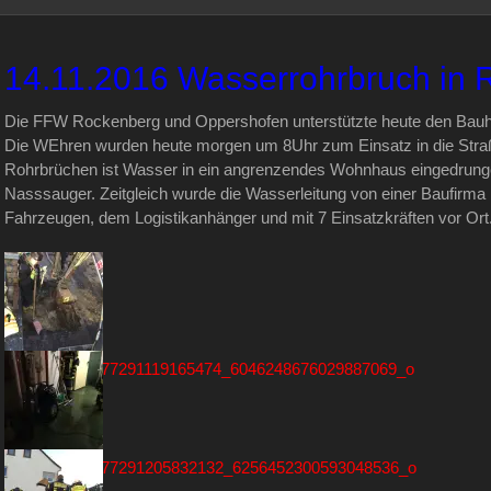
14.11.2016 Wasserrohrbruch in
Die FFW Rockenberg und Oppershofen unterstützte heute den Bauh
Die WEhren wurden heute morgen um 8Uhr zum Einsatz in die Straße
Rohrbrüchen ist Wasser in ein angrenzendes Wohnhaus eingedrun
Nasssauger. Zeitgleich wurde die Wasserleitung von einer Baufirma
Fahrzeugen, dem Logistikanhänger und mit 7 Einsatzkräften vor Ort
15016314_1877291119165474_6046248676029887069_o
15000629_1877291205832132_6256452300593048536_o