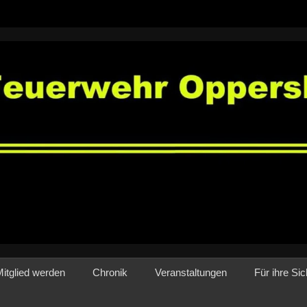
rwehr Oppershofen
itglied werden
Chronik
Veranstaltungen
Für ihre Sic