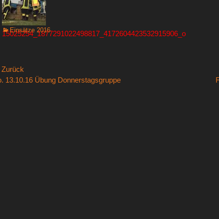
Kategorien
Einsätze 2016
15025254_1877291022498817_4172604423532915906_o
eitragsnavigation
 Zurück
rheriger
Nächste
. 13.10.16 Übung Donnerstagsgruppe
F
itrag:
Beitrag: