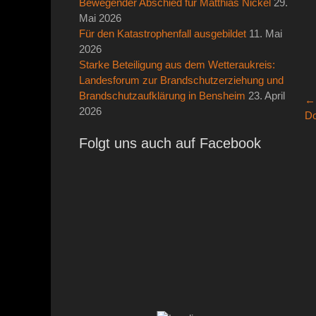
Bewegender Abschied für Matthias Nickel
29.
Mai 2026
Für den Katastrophenfall ausgebildet
11. Mai
2026
Starke Beteiligung aus dem Wetteraukreis:
Landesforum zur Brandschutzerziehung und
Brandschutzaufklärung in Bensheim
23. April
B
←
2026
Vo
Do
Be
Folgt uns auch auf Facebook