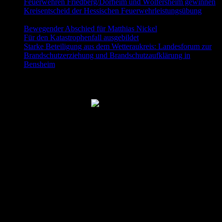
Feuerwehren Friedberg/Dorheim und Wölfersheim gewinnen
Kreisentscheid der Hessischen Feuerwehrleistungsübung
30.
Mai 2026
Bewegender Abschied für Matthias Nickel
29. Mai 2026
Für den Katastrophenfall ausgebildet
11. Mai 2026
Starke Beteiligung aus dem Wetteraukreis: Landesforum zur
Brandschutzerziehung und Brandschutzaufklärung in
Bensheim
23. April 2026
Folgt uns auch auf Facebook