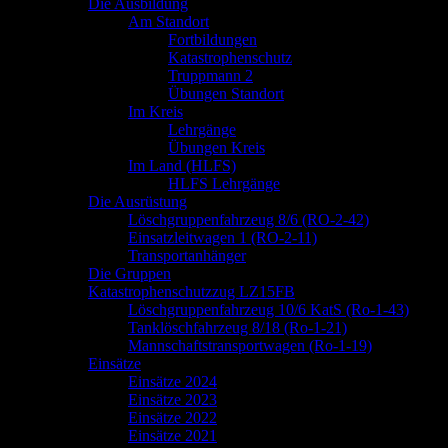
springen
Die Ausbildung
Am Standort
Fortbildungen
Katastrophenschutz
Truppmann 2
Übungen Standort
Im Kreis
Lehrgänge
Übungen Kreis
Im Land (HLFS)
HLFS Lehrgänge
Die Ausrüstung
Löschgruppenfahrzeug 8/6 (RO-2-42)
Einsatzleitwagen 1 (RO-2-11)
Transportanhänger
Die Gruppen
Katastrophenschutzzug LZ15FB
Löschgruppenfahrzeug 10/6 KatS (Ro-1-43)
Tanklöschfahrzeug 8/18 (Ro-1-21)
Mannschaftstransportwagen (Ro-1-19)
Einsätze
Einsätze 2024
Einsätze 2023
Einsätze 2022
Einsätze 2021