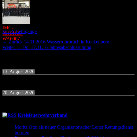
IMG-
Kategorien
HLFS Lehrgänge
20161123-
WA0007
Beitragsnavigation
Vorheriger
← Zurück
14.11.2016 Wasserrohrbruch in Rockenberg
Nächster
Beitrag:
Weiter →
Do. 17.11.16 Jahresabschlussübung
Beitrag:
Termine
13. August 2026
19:30
Uhr
Übung Donnerstagsgruppe
20. August 2026
19:30
Uhr
Übung Donnerstagsgruppe
Kreisfeuerwehrverband
Moritz Otto als neuer Organisatorischer Leiter Rettungsdienst
berufen
9. Juni 2026