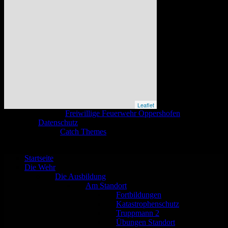
Leaflet
Copyright © 2026
Freiwillige Feuerwehr Oppershofen
. All Rights
Reserved.
Datenschutz
Catch Base nach
Catch Themes
Nach
oben
scrollen
Startseite
Die Wehr
Die Ausbildung
Am Standort
Fortbildungen
Katastrophenschutz
Truppmann 2
Übungen Standort