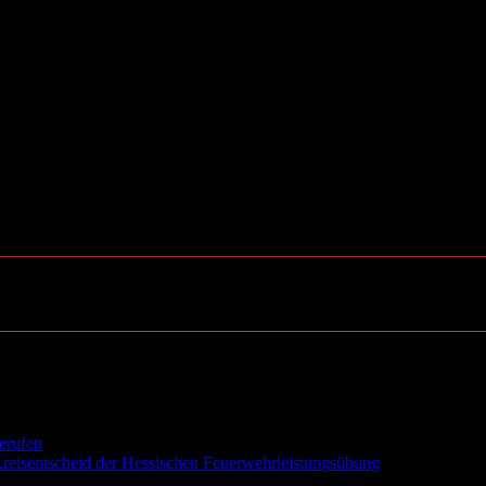
berufen
9. Juni 2026
eisentscheid der Hessischen Feuerwehrleistungsübung
30. Mai 2026