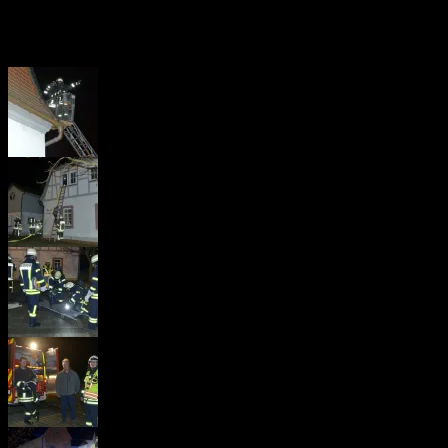
Feuer im Pfarrheim; ausgelöst durch Wartungsarbeiten an der Heizung
Kindergartengruppe.
Mit Feuer aus, Kinder gerettet !!… beendeten die Wehren die gelung
IMG-
20161117-
WA0024
IMG-
20161117-
WA0023
IMG-
20161117-
WA0022
IMG-