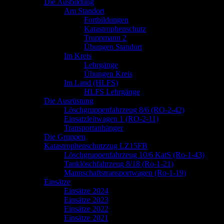
springen
Die Ausbildung
Am Standort
Fortbildungen
Katastrophenschutz
Truppmann 2
Übungen Standort
Im Kreis
Lehrgänge
Übungen Kreis
Im Land (HLFS)
HLFS Lehrgänge
Die Ausrüstung
Löschgruppenfahrzeug 8/6 (RO-2-42)
Einsatzleitwagen 1 (RO-2-11)
Transportanhänger
Die Gruppen
Katastrophenschutzzug LZ15FB
Löschgruppenfahrzeug 10/6 KatS (Ro-1-43)
Tanklöschfahrzeug 8/18 (Ro-1-21)
Mannschaftstransportwagen (Ro-1-19)
Einsätze
Einsätze 2024
Einsätze 2023
Einsätze 2022
Einsätze 2021