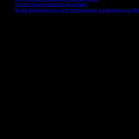
Für den Katastrophenfall ausgebildet
11. Mai 2026
Starke Beteiligung aus dem Wetteraukreis: Landesforum zur B
Folgt uns auch auf Facebook