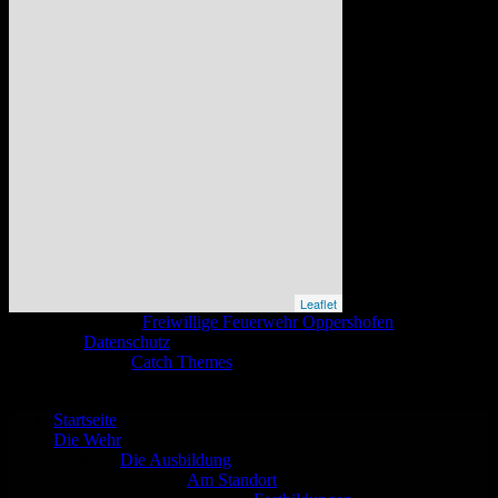
Leaflet
Copyright © 2026
Freiwillige Feuerwehr Oppershofen
. All Rights
Reserved.
Datenschutz
Catch Base nach
Catch Themes
Nach
oben
scrollen
Startseite
Die Wehr
Die Ausbildung
Am Standort