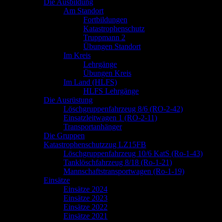
springen
Die Ausbildung
Am Standort
Fortbildungen
Katastrophenschutz
Truppmann 2
Übungen Standort
Im Kreis
Lehrgänge
Übungen Kreis
Im Land (HLFS)
HLFS Lehrgänge
Die Ausrüstung
Löschgruppenfahrzeug 8/6 (RO-2-42)
Einsatzleitwagen 1 (RO-2-11)
Transportanhänger
Die Gruppen
Katastrophenschutzzug LZ15FB
Löschgruppenfahrzeug 10/6 KatS (Ro-1-43)
Tanklöschfahrzeug 8/18 (Ro-1-21)
Mannschaftstransportwagen (Ro-1-19)
Einsätze
Einsätze 2024
Einsätze 2023
Einsätze 2022
Einsätze 2021