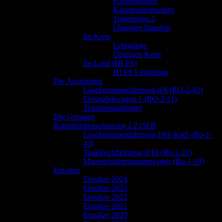
Fortbildungen
Katastrophenschutz
Truppmann 2
Übungen Standort
Im Kreis
Lehrgänge
Übungen Kreis
Im Land (HLFS)
HLFS Lehrgänge
Die Ausrüstung
Löschgruppenfahrzeug 8/6 (RO-2-42)
Einsatzleitwagen 1 (RO-2-11)
Transportanhänger
Die Gruppen
Katastrophenschutzzug LZ15FB
Löschgruppenfahrzeug 10/6 KatS (Ro-1-
43)
Tanklöschfahrzeug 8/18 (Ro-1-21)
Mannschaftstransportwagen (Ro-1-19)
Einsätze
Einsätze 2024
Einsätze 2023
Einsätze 2022
Einsätze 2021
Einsätze 2020