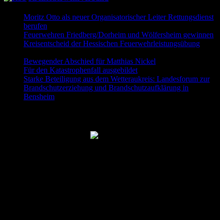
Moritz Otto als neuer Organisatorischer Leiter Rettungsdienst
berufen
9. Juni 2026
Feuerwehren Friedberg/Dorheim und Wölfersheim gewinnen
Kreisentscheid der Hessischen Feuerwehrleistungsübung
30.
Mai 2026
Bewegender Abschied für Matthias Nickel
29. Mai 2026
Für den Katastrophenfall ausgebildet
11. Mai 2026
Starke Beteiligung aus dem Wetteraukreis: Landesforum zur
Brandschutzerziehung und Brandschutzaufklärung in
Bensheim
23. April 2026
Folgt uns auch auf Facebook