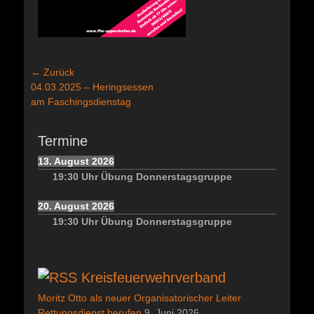
Beitragsnavigation
← Zurück
Vorheriger
04.03.2025 – Heringsessen
Beitrag:
am Faschingsdienstag
Termine
13. August 2026
19:30
Uhr
Übung Donnerstagsgruppe
20. August 2026
19:30
Uhr
Übung Donnerstagsgruppe
Kreisfeuerwehrverband
Moritz Otto als neuer Organisatorischer Leiter
Rettungsdienst berufen
9. Juni 2026